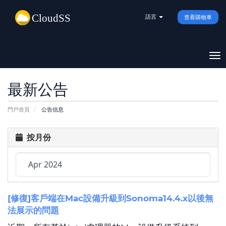
語言
查看購物車
To
na
最新公告
門戶首頁
公告信息
按月份
[修復]客戶端在Mac設備升級到Sonoma14.4.x以後無
法展示的問題