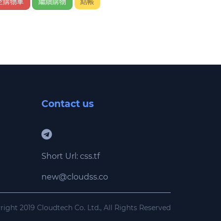
空購物車
繼續購物
結帳
Contact us
Short Url: css.tf
new@cloudss.co
ight 2019 Cloudtech Co. Ltd., All Rights Reserved