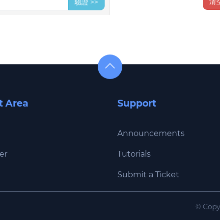
驗證 >>
清
t Area
Support
Announcements
er
Tutorials
Submit a Ticket
© Copyr