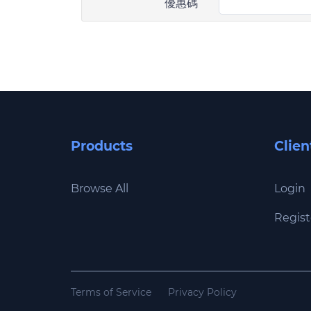
優惠碼
Products
Clien
Browse All
Login
Regist
Terms of Service
Privacy Policy